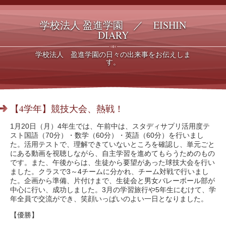
学校法人 盈進学園 ／ EISHIN
DIARY
学校法人 盈進学園の日々の出来事をお伝えしま
す。
【4学年】競技大会、熱戦！
1月20日（月）4年生では、午前中は、スタディサプリ活用度テ
スト国語（70分）・数学（60分）・英語（60分）を行いまし
た。活用テストで、理解できていないところを確認し、単元ごと
にある動画を視聴しながら、自主学習を進めてもらうためのもの
です。また、午後からは、生徒から要望があった球技大会を行い
ました。クラスで3～4チームに分かれ、チーム対戦で行いまし
た。企画から準備、片付けまで、生徒会と男女バレーボール部が
中心に行い、成功しました。3月の学習旅行や5年生にむけて、学
年全員で交流ができ、笑顔いっぱいのよい一日となりました。
【優勝】