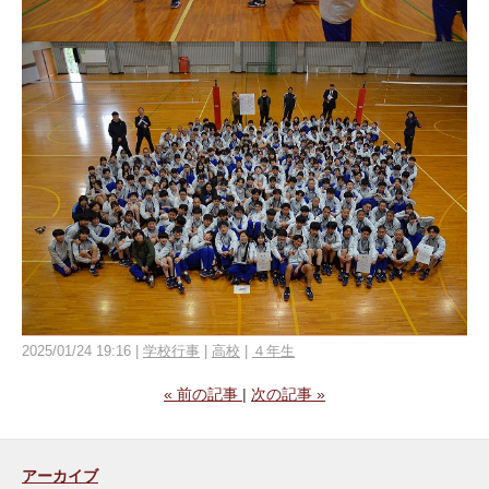
2025/01/24 19:16
学校行事
高校
４年生
«
前の記事
次の記事
»
アーカイブ