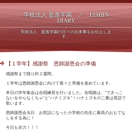
学校法人 盈進学園 ／ EISHIN
DIARY
学校法人 盈進学園の日々の出来事をお伝えしま
す。
【１学年】感謝祭 恩師謝恩会の準備
感謝祭まで残り約２週間。
１学年は恩師謝恩会に向けて着々と準備を進めています。
本日の学年集会は合唱練習を行いました。合唱曲は、“できっこ
ないをやらなくちゃ”と“ハナミズキ”！ハナミズキの二番は英語で
歌います。
恩師謝恩会当日、お世話になった小学校の先生に最高のおもてな
しをする為に！
今日も全力！！！