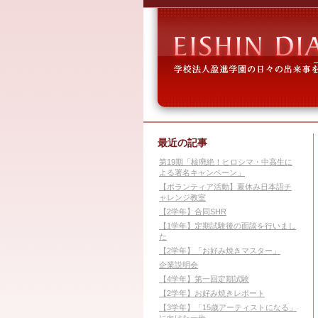
最近の記事
第19期「核廃絶！ヒロシマ・中高生に
よる署名キャンペーン」
【ボランティア活動】夏休み日本語チ
ャレンジ教室
【2学年】合同SHR
【1学年】定期試験後の面談を行いまし
た
【2学年】「お好み焼きマスター」
企業説明会
【4学年】第一回定期試験
【2学年】お好み焼きレポート
【3学年】「15歳アーティストになる」