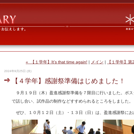
« 【１学年】It’s that time again!
|
メイン
|
【１学年】第2
2024年9月25日 (水)
【４学年】感謝祭準備はじめました！
９月１９日（木）盈進感謝祭準備を７限目に行いました。ポス
で話し合い、試作品の制作などすすめられるところをしました。
ぜひ、１０月１２日（土）・１３日（日）は、盈進感謝祭にお