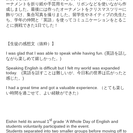
ーナメントを折り紙や手芸用モール、リボンなどを使いながら作
成しました。最後には作ったオーナメントをクリスマスツリーに
飾りつけ、集合写真を撮りました。留学生やネイティブの先生た
ち、学年の仲間と「英語」を使ってコミュニケーションをとるこ
とに挑戦できた1日でした！
【生徒の感想文（抜粋）】
I was glad that I was able to speak while having fun. (英語を話し
ながら楽しめて嬉しかった。)
Speaking English is difficult but I felt my world was expanded
today. (英語を話すことは難しいが、今日私の世界は広がったと
感じた。)
I had a great time and got a valuable experience. （とても楽し
い時間を過ごせて、よい経験ができた）
st
Eishin held its annual 1
grade ‘A Whole Day of English and
students voluntarily participated in the event.
Students separated into two smaller groups before moving off to