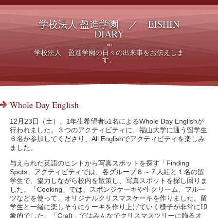
学校法人 盈進学園 ／ EISHIN
DIARY
学校法人 盈進学園の日々の出来事をお伝えしま
す。
Whole Day English
12月23日（土）、1年生希望者51名によるWhole Day Englishが
行われました。３つのアクティビティに、福山大学に通う留学生
６名が参加してくださり、All Englishでアクティビティを楽しみ
ました。
与えられた英語のヒントから写真スポットを探す「Finding
Spots」アクティビティでは、各グループ６～７人組と１名の留
学生で、協力しながら校内を散策し、写真スポットを探し回りま
した。「Cooking」では、スポンジケーキや生クリーム、フルー
ツなどを使って、オリジナルクリスマスケーキを作りました。留
学生と一緒に楽しそうにケーキを作り上げていく様子が非常に印
象的でした。「Craft」ではみんなでクリスマスツリーに飾るオ