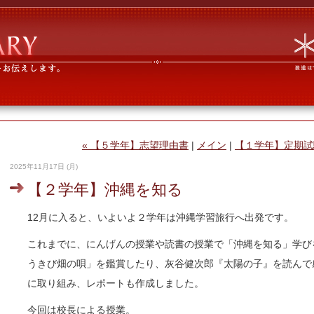
« 【５学年】志望理由書
|
メイン
|
【１学年】定期試
2025年11月17日 (月)
【２学年】沖縄を知る
12月に入ると、いよいよ２学年は沖縄学習旅行へ出発です。
これまでに、にんげんの授業や読書の授業で「沖縄を知る」学び
うきび畑の唄」を鑑賞したり、灰谷健次郎『太陽の子』を読んで
に取り組み、レポートも作成しました。
今回は校長による授業。