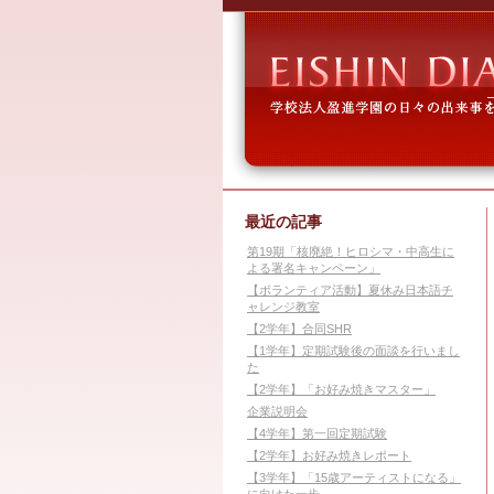
最近の記事
第19期「核廃絶！ヒロシマ・中高生に
よる署名キャンペーン」
【ボランティア活動】夏休み日本語チ
ャレンジ教室
【2学年】合同SHR
【1学年】定期試験後の面談を行いまし
た
【2学年】「お好み焼きマスター」
企業説明会
【4学年】第一回定期試験
【2学年】お好み焼きレポート
【3学年】「15歳アーティストになる」