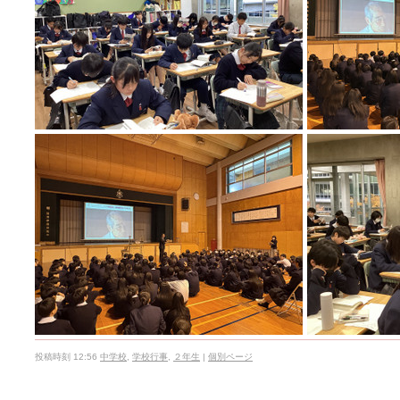
投稿時刻 12:56
中学校
,
学校行事
,
２年生
|
個別ページ