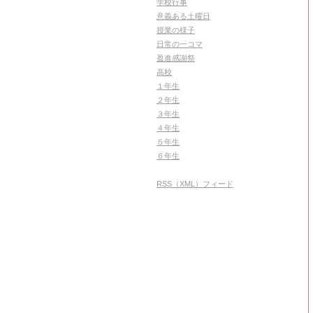
学校行事
意義ある土曜日
授業の様子
日常の一コマ
盈進感謝祭
高校
１年生
２年生
３年生
４年生
５年生
６年生
RSS（XML）フィード